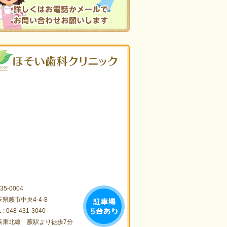
35-0004
県蕨市中央4-4-8
 :
048-431-3040
浜東北線 蕨駅より徒歩7分