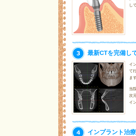
し
最新CTを完備し
イ
て
ま
当
次
イ
インプラント治療