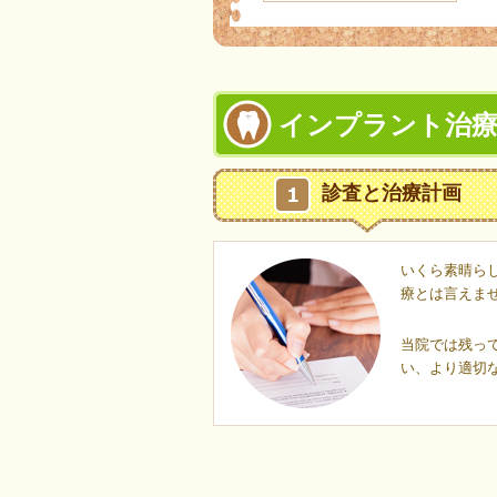
インプラント治
診査と治療計画
いくら素晴ら
療とは言えま
当院では残っ
い、より適切