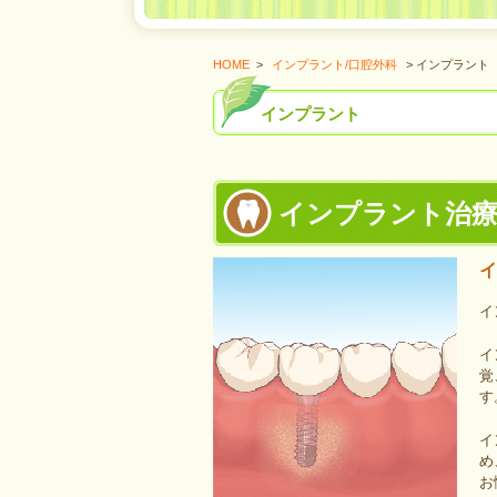
HOME
>
インプラント/口腔外科
> インプラント
インプラント
インプラント治
イ
イ
イ
覚
す
イ
め
お