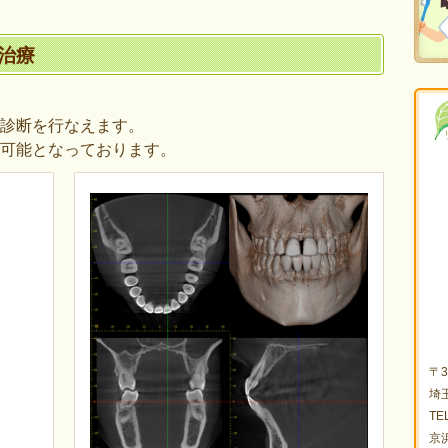
治療
診断を行なえます。
可能となっております。
〒3
埼玉
TEL
京