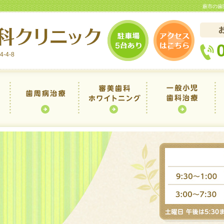
蕨市の歯
-4-8