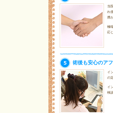
当
れ
携
極
応
術後も安心のアフ
イ
の
イ
検