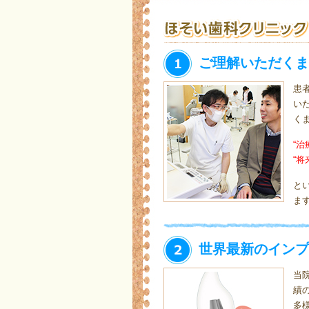
ご理解いただくま
患
い
く
“
“
と
ま
世界最新のインプ
当
績
多